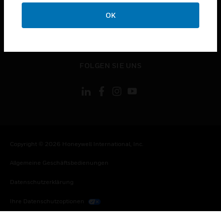
toggle view
KONTAKTIEREN SIE UNS
OK
toggle view
RECHTLICHE HINWEISE
toggle view
FOLGEN SIE UNS
Copyright © 2026 Honeywell International, Inc.
Allgemeine Geschäftsbedienungen
Datenschutzerklärung
Ihre Datenschutzoptionen
Cookie-Hinweis