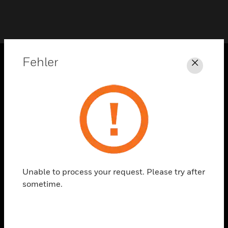
Fehler
Schli
PRODUKTE
toggle view
LÖSUNGEN
toggle view
BRANCHEN
toggle view
UNTERSTÜTZUNG
Unable to process your request. Please try after
toggle view
sometime.
STELLENANGEBOTE
toggle view
UNTERNEHMEN