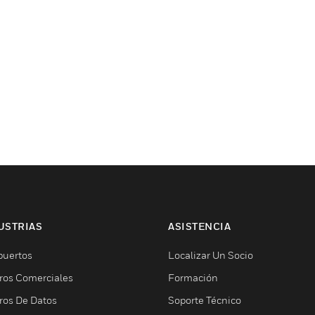
USTRIAS
ASISTENCIA
puertos
Localizar Un Socio
ros Comerciales
Formación
ros De Datos
Soporte Técnico