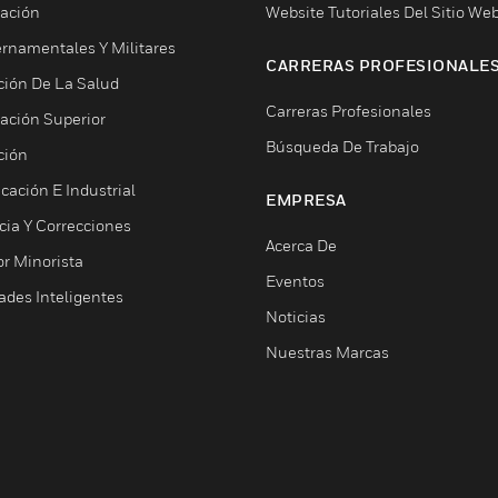
ación
Website Tutoriales Del Sitio We
rnamentales Y Militares
CARRERAS PROFESIONALE
ción De La Salud
Carreras Profesionales
ación Superior
Búsqueda De Trabajo
ción
cación E Industrial
EMPRESA
cia Y Correcciones
Acerca De
or Minorista
Eventos
ades Inteligentes
Noticias
Nuestras Marcas