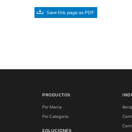
Save this page as PDF
PRODUCTOS
IND
Por Marca
Aero
Por Categoría
Cent
Cent
SOLUCIONES