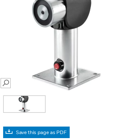
SEARCH
Save this page as PDF