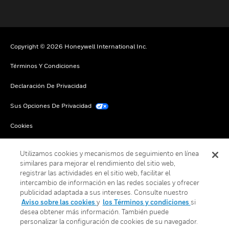
Copyright © 2026 Honeywell International Inc.
Términos Y Condiciones
Declaración De Privacidad
Sus Opciones De Privacidad
Cookies
Darse De Baja Global
Utilizamos cookies y mecanismos de seguimiento en línea
similares para mejorar el rendimiento del sitio web,
registrar las actividades en el sitio web, facilitar el
intercambio de información en las redes sociales y ofrecer
publicidad adaptada a sus intereses. Consulte nuestro
Aviso sobre las cookies
y
los Términos y condiciones
si
desea obtener más información. También puede
personalizar la configuración de cookies de su navegador.