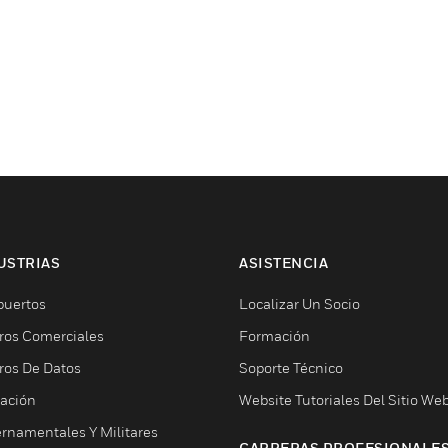
USTRIAS
ASISTENCIA
puertos
Localizar Un Socio
ros Comerciales
Formación
ros De Datos
Soporte Técnico
ación
Website Tutoriales Del Sitio We
rnamentales Y Militares
CARRERAS PROFESIONALE