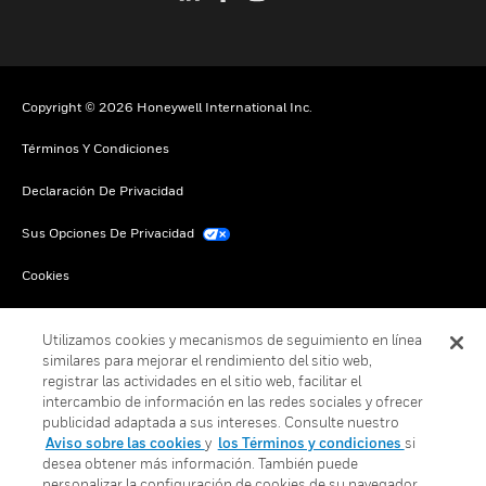
Copyright © 2026 Honeywell International Inc.
Términos Y Condiciones
Declaración De Privacidad
Sus Opciones De Privacidad
Cookies
Darse De Baja Global
Utilizamos cookies y mecanismos de seguimiento en línea
similares para mejorar el rendimiento del sitio web,
registrar las actividades en el sitio web, facilitar el
intercambio de información en las redes sociales y ofrecer
publicidad adaptada a sus intereses. Consulte nuestro
Aviso sobre las cookies
y
los Términos y condiciones
si
desea obtener más información. También puede
personalizar la configuración de cookies de su navegador.