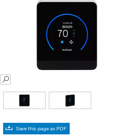
SEARCH
Save this page as PDF