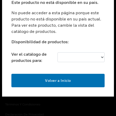
Este producto no está disponible en su país.
Cambiar vista
EMPRESA
No puede acceder a esta página porque este
producto no está disponible en su país actual.
Cambiar vista
Para ver este producto, cambie la vista del
CONTACTO
catálogo de productos.
Cambiar vista
LEGAL
Disponibilidad de productos:
Cambiar vista
SÍGANOS
Ver el catálogo de
productos para:
Volver a Inicio
Copyright © 2026 Honeywell International Inc.
Términos Y Condiciones
Declaración De Privacidad