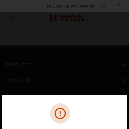
PEDIDO AL POR MAYOR
PRODUCTOS
Cambiar vista
SOLUCIONES
Cambiar vista
INDUSTRIAS
Cambiar vista
ASISTENCIA
Cambiar vista
CARRERAS PROFESIONALES