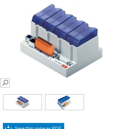
SEARCH
Save this page as PDF