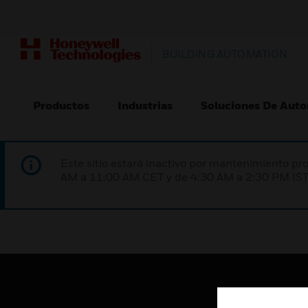
BUILDING AUTOMATION
Productos
Industrias
Soluciones De Auto
Este sitio estará inactivo por mantenimiento 
AM a 11:00 AM CET y de 4:30 AM a 2:30 PM IST