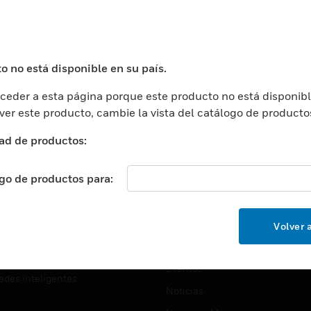
USTRIAS
ASISTENCIA
puertos
Localizar Un Socio
ros Comerciales
Formación
o no está disponible en su país.
ros De Datos
Soporte Técnico
eder a esta página porque este producto no está disponibl
ación
Website Tutoriales Del Sitio We
 ver este producto, cambie la vista del catálogo de producto
rnamentales Y Militares
CARRERAS PROFESIONALE
ad de productos:
ción De La Salud
Carreras Profesionales
ación Superior
ogo de productos para:
Búsqueda De Trabajo
ción
cación E Industrial
EMPRESA
Volver a
cia Y Correcciones
Acerca De
or Minorista
Eventos
ades Inteligentes
Noticias