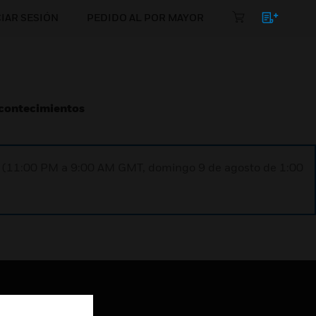
CIAR SESIÓN
PEDIDO AL POR MAYOR
Acontecimientos
ST (11:00 PM a 9:00 AM GMT, domingo 9 de agosto de 1:00