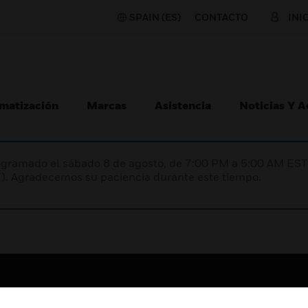
SPAIN (ES)
CONTACTO
INI
matización
Marcas
Asistencia
Noticias Y 
programado el sábado 8 de agosto, de 7:00 PM a 5:00 AM E
). Agradecemos su paciencia durante este tiempo.