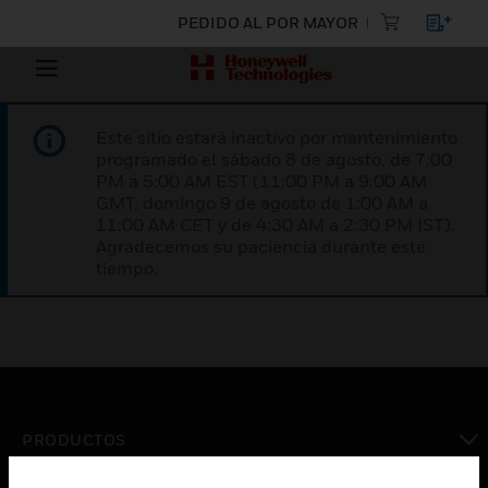
PEDIDO AL POR MAYOR
Este sitio estará inactivo por mantenimiento
programado el sábado 8 de agosto, de 7:00
PM a 5:00 AM EST (11:00 PM a 9:00 AM
GMT, domingo 9 de agosto de 1:00 AM a
11:00 AM CET y de 4:30 AM a 2:30 PM IST).
Agradecemos su paciencia durante este
tiempo.
PRODUCTOS
Cambiar vista