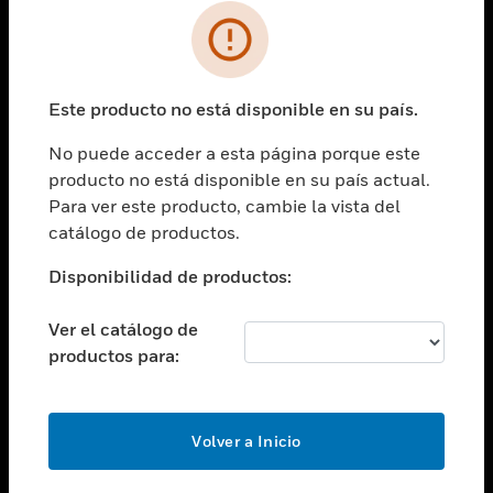
SOLUCIONES
Cambiar vista
INDUSTRIAS
Este producto no está disponible en su país.
Cambiar vista
ASISTENCIA
No puede acceder a esta página porque este
Cambiar vista
producto no está disponible en su país actual.
CARRERAS PROFESIONALES
Para ver este producto, cambie la vista del
Cambiar vista
catálogo de productos.
EMPRESA
Disponibilidad de productos:
Cambiar vista
CONTACTO
Ver el catálogo de
Cambiar vista
productos para:
LEGAL
Cambiar vista
SÍGANOS
Volver a Inicio