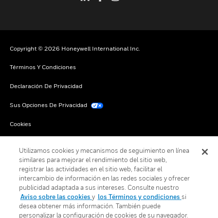
Copyright © 2026 Honeywell International Inc.
Términos Y Condiciones
Declaración De Privacidad
Sus Opciones De Privacidad
Cookies
Darse De Baja Global
Utilizamos cookies y mecanismos de seguimiento en línea
similares para mejorar el rendimiento del sitio web,
registrar las actividades en el sitio web, facilitar el
intercambio de información en las redes sociales y ofrecer
publicidad adaptada a sus intereses. Consulte nuestro
Aviso sobre las cookies
y
los Términos y condiciones
si
desea obtener más información. También puede
personalizar la configuración de cookies de su navegador.