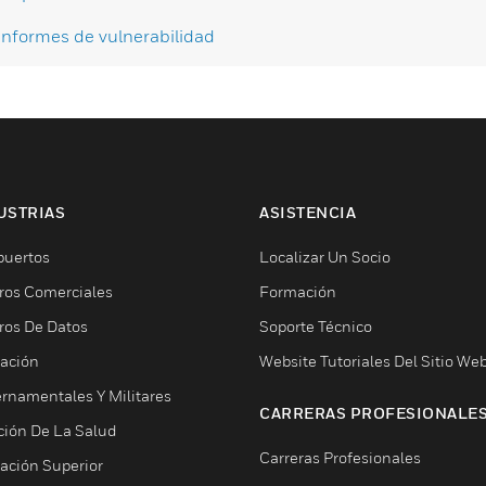
Informes de vulnerabilidad
USTRIAS
ASISTENCIA
puertos
Localizar Un Socio
ros Comerciales
Formación
ros De Datos
Soporte Técnico
ación
Website Tutoriales Del Sitio We
rnamentales Y Militares
CARRERAS PROFESIONALE
ción De La Salud
Carreras Profesionales
ación Superior