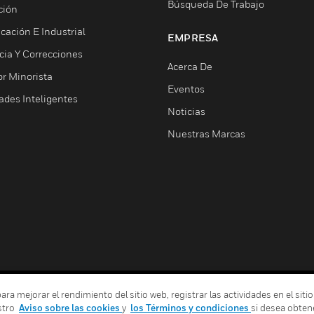
Búsqueda De Trabajo
ción
cación E Industrial
EMPRESA
cia Y Correcciones
Acerca De
or Minorista
Eventos
ades Inteligentes
Noticias
Nuestras Marcas
 mejorar el rendimiento del sitio web, registrar las actividades en el sitio
Términos Y Condiciones
Declarac
stro
Aviso sobre las cookies
y
los Términos y condiciones
si desea obten
Sus Opciones De Privacidad