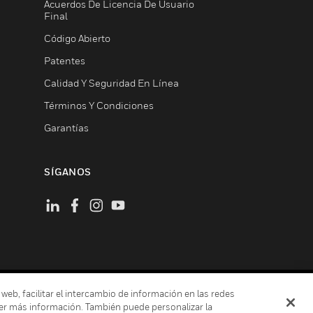
Acuerdos De Licencia De Usuario
Final
Código Abierto
Patentes
Calidad Y Seguridad En Línea
Términos Y Condiciones
Garantías
SÍGANOS
 web, facilitar el intercambio de información en las redes
ión De Privacidad
er más información. También puede personalizar la
Cookies
Darse De Baja Global