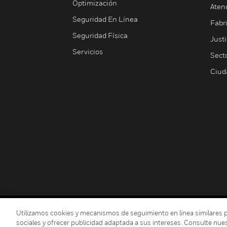
Optimización
Aten
Seguridad En Línea
Fabri
Seguridad Física
Justi
Servicios
Sect
Ciud
Copyright © 2026 Honeywell International Inc.
Utilizamos cookies y mecanismos de seguimiento en línea similares para
sociales y ofrecer publicidad adaptada a sus intereses. Consulte nue