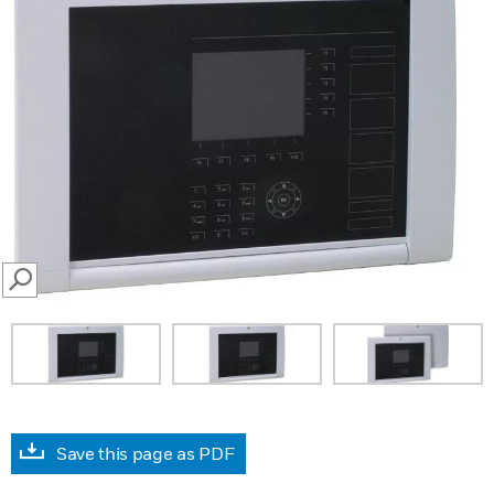
SEARCH
Save this page as PDF