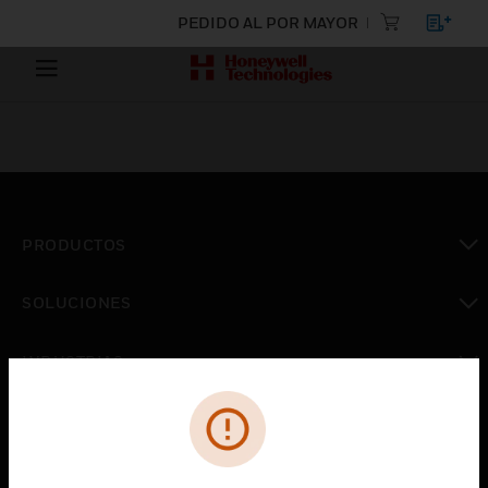
PEDIDO AL POR MAYOR
PRODUCTOS
Cambiar vista
SOLUCIONES
Cambiar vista
INDUSTRIAS
Cambiar vista
ASISTENCIA
Cambiar vista
CARRERAS PROFESIONALES