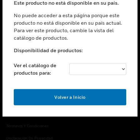
Este producto no está disponible en su país.
Cambiar vista
EMPRESA
No puede acceder a esta página porque este
producto no está disponible en su país actual.
Cambiar vista
Para ver este producto, cambie la vista del
CONTACTO
catálogo de productos.
Cambiar vista
LEGAL
Disponibilidad de productos:
Cambiar vista
SÍGANOS
Ver el catálogo de
productos para:
Volver a Inicio
Copyright © 2026 Honeywell International Inc.
Términos Y Condiciones
Declaración De Privacidad