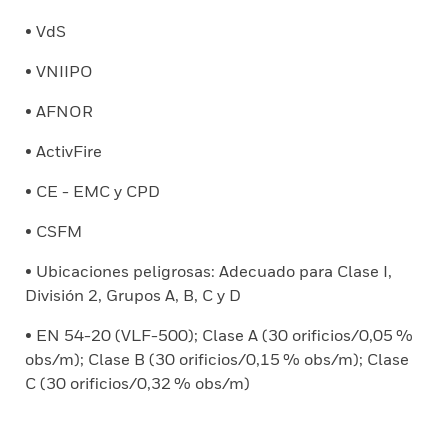
• VdS
• VNIIPO
• AFNOR
• ActivFire
• CE - EMC y CPD
• CSFM
• Ubicaciones peligrosas: Adecuado para Clase I,
División 2, Grupos A, B, C y D
• EN 54-20 (VLF-500); Clase A (30 orificios/0,05 %
obs/m); Clase B (30 orificios/0,15 % obs/m); Clase
C (30 orificios/0,32 % obs/m)