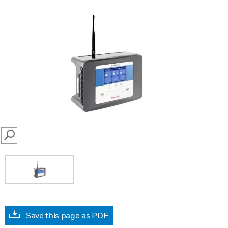
SEARCH
Save this page as PDF