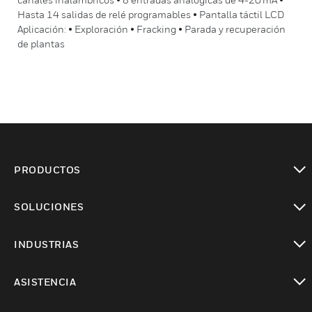
Hasta 14 salidas de relé programables • Pantalla táctil LCD
Aplicación: • Exploración • Fracking • Parada y recuperación
de plantas
PRODUCTOS
Cambiar vista
SOLUCIONES
Cambiar vista
INDUSTRIAS
Cambiar vista
ASISTENCIA
Cambiar vista