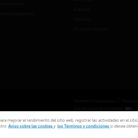
or Minorista
Eventos
ades Inteligentes
Noticias
Nuestras Marcas
Términos Y Condiciones
Declarac
Sus Opciones De Privacidad
 mejorar el rendimiento del sitio web, registrar las actividades en el sitio
stro
Aviso sobre las cookies
y
los Términos y condiciones
si desea obten