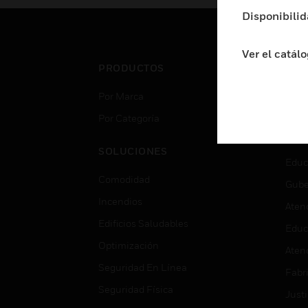
Disponibilid
Ver el catál
PRODUCTOS
IND
Por Marca
Aero
Por Categoría
Cent
Cent
SOLUCIONES
Educ
Comodidad
Gube
Incendios
Aten
Edificios Saludables
Educ
Optimización
Aten
Seguridad En Línea
Fabri
Seguridad Física
Justi