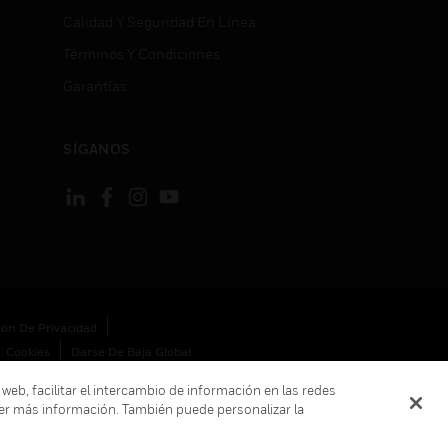
Calidad Y Seguridad En Línea
Términos Y Condiciones
Garantías
SÍGANOS
ión De Privacidad
Cookies
Darse De Baja Global
 web, facilitar el intercambio de información en las redes
er más información. También puede personalizar la