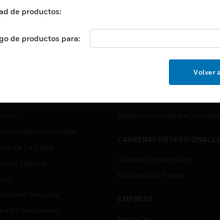
ad de productos:
ogo de productos para:
USTRIAS
ASISTENCIA
puertos
Localizar Un Socio
Volver a
ros Comerciales
Formación
ros De Datos
Soporte Técnico
ación
Website Tutoriales Del Sitio We
rnamentales Y Militares
CARRERAS PROFESIONALE
ción De La Salud
Carreras Profesionales
ación Superior
Búsqueda De Trabajo
ción
cación E Industrial
EMPRESA
cia Y Correcciones
Acerca De