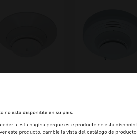
-Series Intelligent
SS-Series Intelligen
at Detectors
Photoelectric And
Carbon Monoxide
Detector
o no está disponible en su país.
eder a esta página porque este producto no está disponibl
 ver este producto, cambie la vista del catálogo de producto