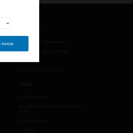
CONTACTO
Consultas Empresariales
 Inicio
Acceso De Los Empleados
Suscribirse
b
Cancelar La Suscripción
S
LEGAL
Certificaciones
Acuerdos De Licencia De Usuario
Final
Código Abierto
Patentes