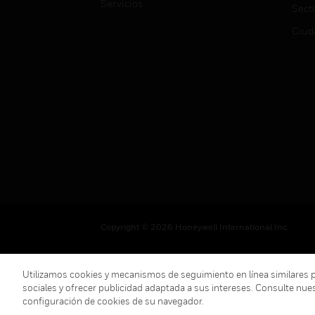
Servicios
Sect
Ciud
Copyright © 2026 Honeywell International Inc.
Utilizamos cookies y mecanismos de seguimiento en línea similares para
sociales y ofrecer publicidad adaptada a sus intereses. Consulte nue
configuración de cookies de su navegador.