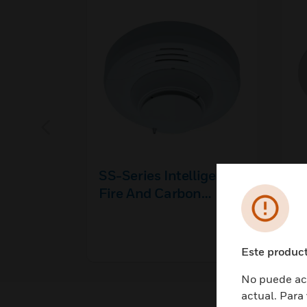
SS-Series Intelligent
SS
Fire And Carbon
He
Monoxide Detector
Este product
No puede acc
actual. Para