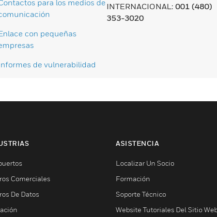
Contactos para los medios de
INTERNACIONAL:
001 (480)
comunicación
353-3020
Enlace con pequeñas
empresas
Informes de vulnerabilidad
USTRIAS
ASISTENCIA
puertos
Localizar Un Socio
ros Comerciales
Formación
ros De Datos
Soporte Técnico
ación
Website Tutoriales Del Sitio We