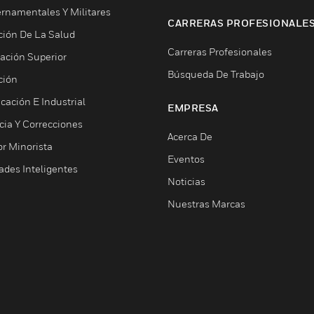
rnamentales Y Militares
CARRERAS PROFESIONALE
ción De La Salud
Carreras Profesionales
ación Superior
Búsqueda De Trabajo
ción
cación E Industrial
EMPRESA
cia Y Correcciones
Acerca De
or Minorista
Eventos
ades Inteligentes
Noticias
Nuestras Marcas