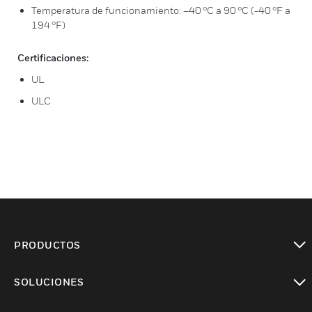
Temperatura de funcionamiento: –40 °C a 90 °C (-40 °F a
194 °F)
Certificaciones:
UL
ULC
PRODUCTOS
Cambiar vista
SOLUCIONES
Cambiar vista