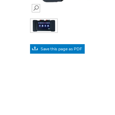
SEARCH
Save this page as PDF