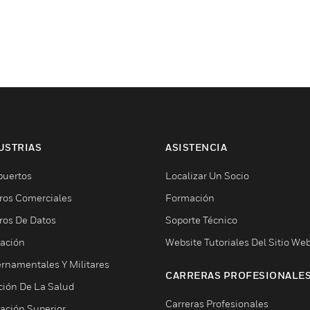
USTRIAS
ASISTENCIA
puertos
Localizar Un Socio
ros Comerciales
Formación
ros De Datos
Soporte Técnico
ación
Website Tutoriales Del Sitio We
rnamentales Y Militares
CARRERAS PROFESIONALE
ción De La Salud
Carreras Profesionales
ación Superior