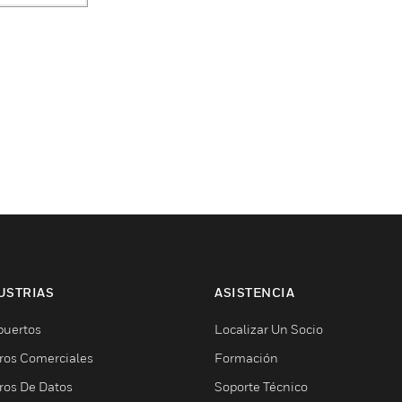
USTRIAS
ASISTENCIA
puertos
Localizar Un Socio
ros Comerciales
Formación
ros De Datos
Soporte Técnico