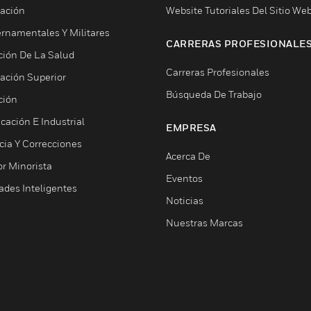
ación
Website Tutoriales Del Sitio We
rnamentales Y Militares
CARRERAS PROFESIONALE
ción De La Salud
Carreras Profesionales
ación Superior
Búsqueda De Trabajo
ción
cación E Industrial
EMPRESA
cia Y Correcciones
Acerca De
or Minorista
Eventos
ades Inteligentes
Noticias
Nuestras Marcas