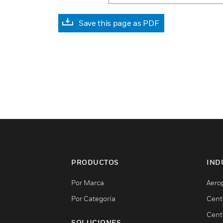
Save this page as PDF
PRODUCTOS
IND
Por Marca
Aero
Por Categoría
Cent
Cent
SOLUCIONES