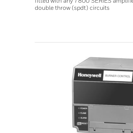
fitted with any 7800 SERIES amplifier
double throw (spdt) circuits