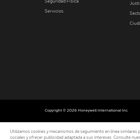
Seguridad Física
Justi
Servicios
Sect
Ciud
Copyright © 2026 Honeywell International Inc.
Utilizamos cookies y mecanismos de seguimiento en línea similares para
sociales y ofrecer publicidad adaptada a sus intereses. Consulte nue