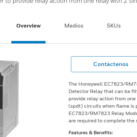
 to provide relay action from one relay with 2 sin
Overview
Medios
SKUs
Contáctenos
The Honeywell EC7823/RM782
Detector Relay that can be fi
provide relay action from one 
(spdt) circuits when flame is 
EC7823/RM7823 Relay Module
are required to complete the
Features & Benefits: