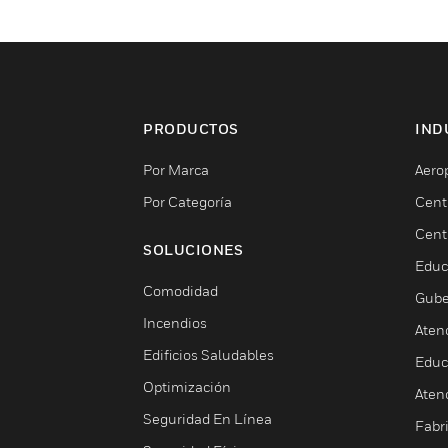
PRODUCTOS
IND
Por Marca
Aero
Por Categoría
Cent
Cent
SOLUCIONES
Educ
Comodidad
Gube
Incendios
Aten
Edificios Saludables
Educ
Optimización
Aten
Seguridad En Línea
Fabri