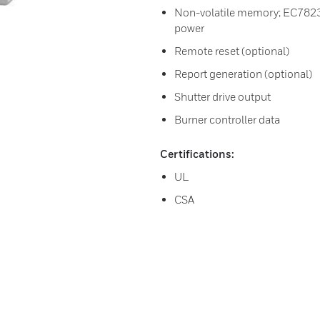
Non-volatile memory; EC7823/R
power
Remote reset (optional)
Report generation (optional)
Shutter drive output
Burner controller data
Certifications:
UL
CSA