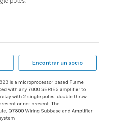
gle poles,
Encontrar un socio
3 is a microprocessor based Flame
tted with any 7800 SERIES amplifier to
relay with 2 single poles, double throw
present or not present. The
, Q7800 Wiring Subbase and Amplifier
 system