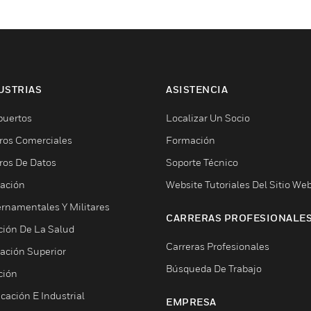
USTRIAS
ASISTENCIA
puertos
Localizar Un Socio
ros Comerciales
Formación
ros De Datos
Soporte Técnico
ación
Website Tutoriales Del Sitio We
rnamentales Y Militares
CARRERAS PROFESIONALE
ción De La Salud
Carreras Profesionales
ación Superior
Búsqueda De Trabajo
ción
cación E Industrial
EMPRESA