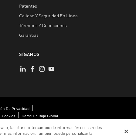
Patentes
Calidad Y Seguridad En Línea
Términos Y Condiciones
Garantías
SÍGANOS
ión De Privacidad
Cookies
Darse De Baja Global
 web, facilitar el intercambio de información en las redes
er más información. También puede personalizar la