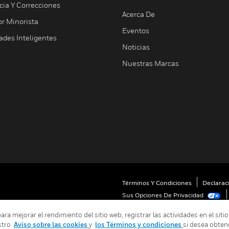
cia Y Correcciones
Acerca De
or Minorista
Eventos
ades Inteligentes
Noticias
Nuestras Marcas
Términos Y Condiciones
Declarac
Sus Opciones De Privacidad
 mejorar el rendimiento del sitio web, registrar las actividades en el sitio
stro
Aviso sobre las cookies
y
los Términos y condiciones
si desea obten