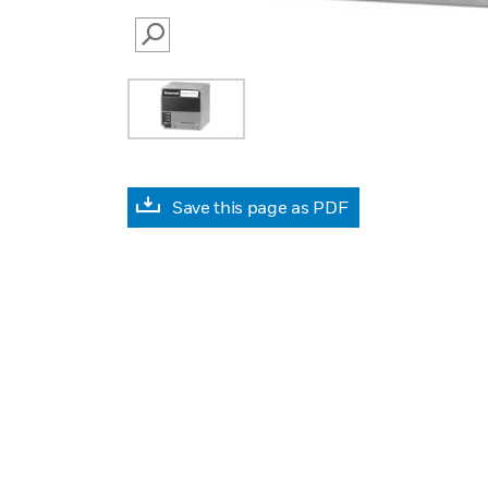
SEARCH
Save this page as PDF