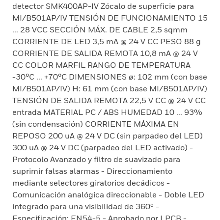
detector SMK400AP-IV Zócalo de superficie para
MI/B501AP/IV TENSIÓN DE FUNCIONAMIENTO 15
... 28 VCC SECCIÓN MÁX. DE CABLE 2,5 sqmm
CORRIENTE DE LED 3,5 mA @ 24 V CC PESO 88 g
CORRIENTE DE SALIDA REMOTA 10,8 mA @ 24 V
CC COLOR MARFIL RANGO DE TEMPERATURA
-30°C ... +70°C DIMENSIONES ø: 102 mm (con base
MI/B501AP/IV) H: 61 mm (con base MI/B501AP/IV)
TENSIÓN DE SALIDA REMOTA 22,5 V CC @ 24 V CC
entrada MATERIAL PC / ABS HUMEDAD 10 ... 93%
(sin condensación) CORRIENTE MÁXIMA EN
REPOSO 200 uA @ 24 V DC (sin parpadeo del LED)
300 uA @ 24 V DC (parpadeo del LED activado) -
Protocolo Avanzado y filtro de suavizado para
suprimir falsas alarmas - Direccionamiento
mediante selectores giratorios decádicos -
Comunicación analógica direccionable - Doble LED
integrado para una visibilidad de 360º -
Especificación: EN54-5 - Aprobado por LPCB -