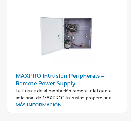
MAXPRO Intrusion Peripherals -
Remote Power Supply
La fuente de alimentación remota inteligente
adicional de MAXPRO® Intrusion proporciona
salidas de 12 VCC para módulos y periféricos
MÁS INFORMACIÓN
que necesiten más corriente que la que ofrece
el panel de control principal.