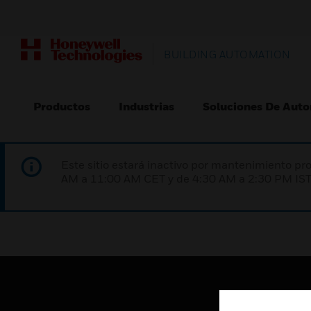
BUILDING AUTOMATION
Productos
Industrias
Soluciones De Auto
Este sitio estará inactivo por mantenimiento 
AM a 11:00 AM CET y de 4:30 AM a 2:30 PM IST