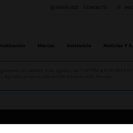
SPAIN (ES)
CONTACTO
INI
matización
Marcas
Asistencia
Noticias Y 
programado el sábado 8 de agosto, de 7:00 PM a 5:00 AM E
). Agradecemos su paciencia durante este tiempo.