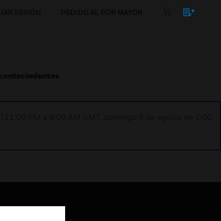
CIAR SESIÓN
PEDIDO AL POR MAYOR
Acontecimientos
ST (11:00 PM a 9:00 AM GMT, domingo 9 de agosto de 1:00