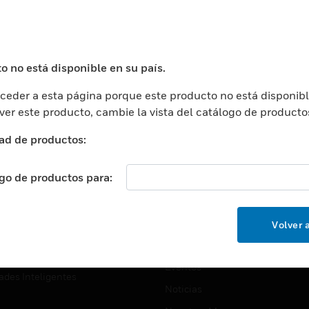
USTRIAS
ASISTENCIA
puertos
Localizar Un Socio
ros Comerciales
Formación
o no está disponible en su país.
ros De Datos
Soporte Técnico
eder a esta página porque este producto no está disponibl
ación
Website Tutoriales Del Sitio We
 ver este producto, cambie la vista del catálogo de producto
rnamentales Y Militares
CARRERAS PROFESIONALE
ad de productos:
ción De La Salud
Carreras Profesionales
ación Superior
ogo de productos para:
Búsqueda De Trabajo
ción
cación E Industrial
EMPRESA
Volver a
cia Y Correcciones
Acerca De
or Minorista
Eventos
ades Inteligentes
Noticias