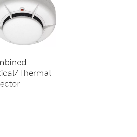
mbined
ical/Thermal
ector