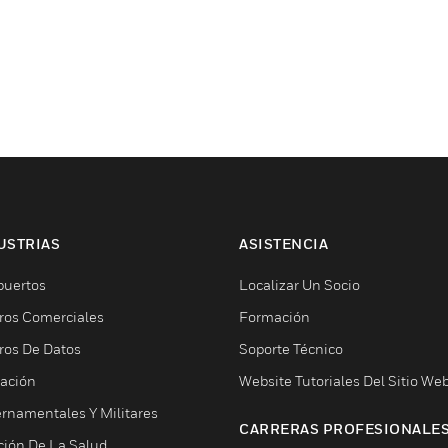
USTRIAS
ASISTENCIA
puertos
Localizar Un Socio
ros Comerciales
Formación
ros De Datos
Soporte Técnico
ación
Website Tutoriales Del Sitio We
rnamentales Y Militares
CARRERAS PROFESIONALE
ción De La Salud