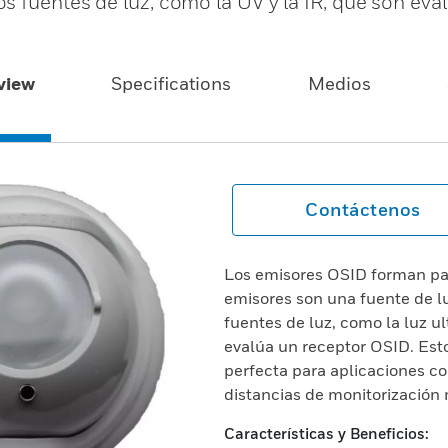
s fuentes de luz, como la UV y la IR, que son eva
view
Specifications
Medios
Contáctenos
Los emisores OSID forman pa
emisores son una fuente de lu
fuentes de luz, como la luz ult
evalúa un receptor OSID. Est
perfecta para aplicaciones co
distancias de monitorización 
Características y Beneficios: