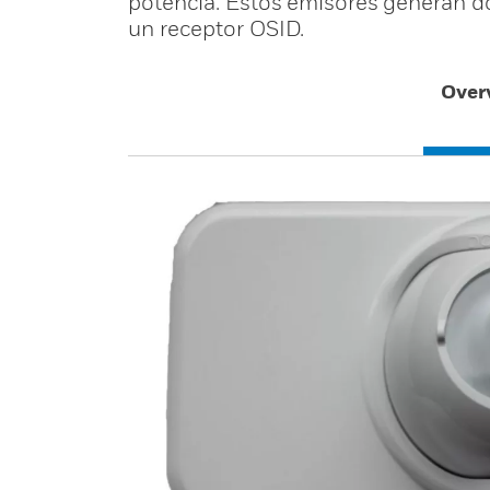
potencia. Estos emisores generan do
un receptor OSID.
Over