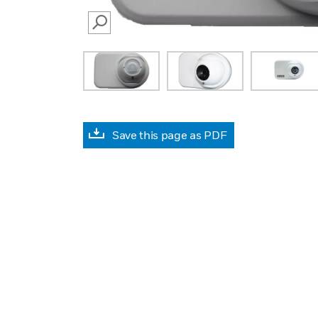
SEARCH
Save this page as PDF