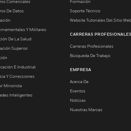
ros Comerciales
Formación
ros De Datos
Soporte Técnico
ación
Website Tutoriales Del Sitio We
rnamentales Y Militares
CARRERAS PROFESIONALE
ción De La Salud
Carreras Profesionales
ación Superior
Búsqueda De Trabajo
ción
cación E Industrial
EMPRESA
cia Y Correcciones
Acerca De
or Minorista
Eventos
ades Inteligentes
Noticias
Nuestras Marcas