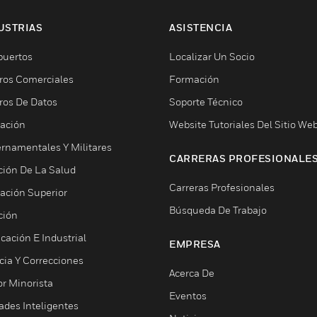
USTRIAS
ASISTENCIA
puertos
Localizar Un Socio
ros Comerciales
Formación
ros De Datos
Soporte Técnico
ación
Website Tutoriales Del Sitio We
rnamentales Y Militares
CARRERAS PROFESIONALE
ción De La Salud
Carreras Profesionales
ación Superior
Búsqueda De Trabajo
ción
cación E Industrial
EMPRESA
cia Y Correcciones
Acerca De
or Minorista
Eventos
ades Inteligentes