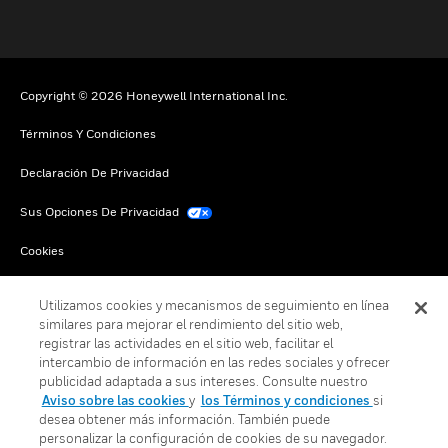
Copyright © 2026 Honeywell International Inc.
Términos Y Condiciones
Declaración De Privacidad
Sus Opciones De Privacidad
Cookies
Darse De Baja Global
Utilizamos cookies y mecanismos de seguimiento en línea
similares para mejorar el rendimiento del sitio web,
registrar las actividades en el sitio web, facilitar el
intercambio de información en las redes sociales y ofrecer
publicidad adaptada a sus intereses. Consulte nuestro
Aviso sobre las cookies
y
los Términos y condiciones
si
desea obtener más información. También puede
personalizar la configuración de cookies de su navegador.