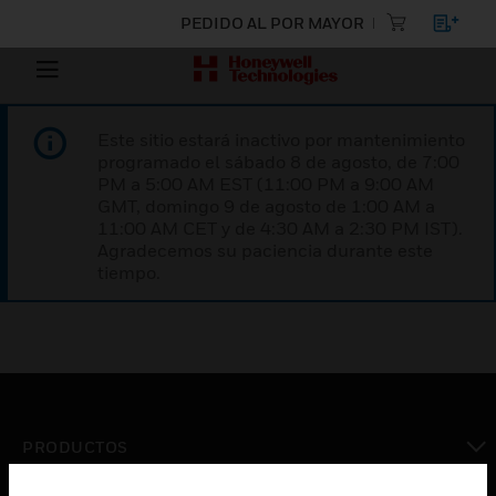
PEDIDO AL POR MAYOR
Este sitio estará inactivo por mantenimiento
programado el sábado 8 de agosto, de 7:00
PM a 5:00 AM EST (11:00 PM a 9:00 AM
GMT, domingo 9 de agosto de 1:00 AM a
11:00 AM CET y de 4:30 AM a 2:30 PM IST).
Agradecemos su paciencia durante este
tiempo.
PRODUCTOS
Cambiar vista