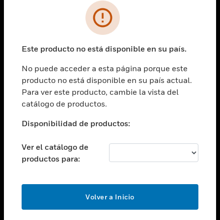
SOLUCIONES
Cambiar vista
INDUSTRIAS
Este producto no está disponible en su país.
Cambiar vista
ASISTENCIA
No puede acceder a esta página porque este
Cambiar vista
producto no está disponible en su país actual.
CARRERAS PROFESIONALES
Para ver este producto, cambie la vista del
Cambiar vista
catálogo de productos.
EMPRESA
Disponibilidad de productos:
Cambiar vista
CONTACTO
Ver el catálogo de
Cambiar vista
productos para:
LEGAL
Cambiar vista
SÍGANOS
Volver a Inicio