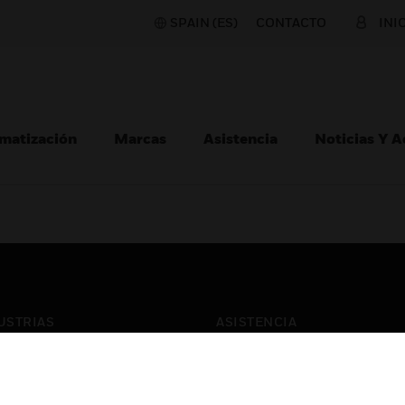
SPAIN (ES)
CONTACTO
INI
matización
Marcas
Asistencia
Noticias Y 
USTRIAS
ASISTENCIA
puertos
Localizar Un Socio
ros Comerciales
Formación