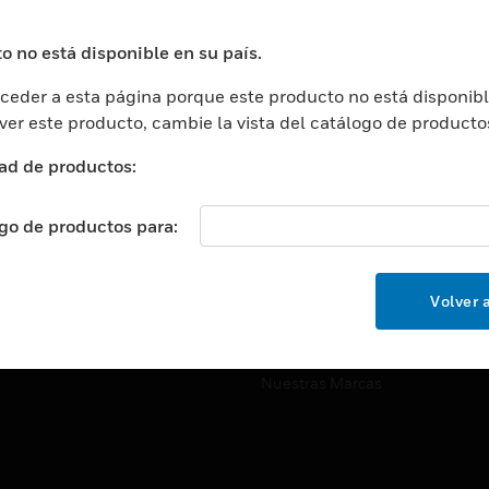
ros De Datos
Soporte Técnico
ación
Website Tutoriales Del Sitio We
o no está disponible en su país.
rnamentales Y Militares
eder a esta página porque este producto no está disponibl
CARRERAS PROFESIONALE
ción De La Salud
 ver este producto, cambie la vista del catálogo de producto
Carreras Profesionales
ación Superior
ad de productos:
Búsqueda De Trabajo
ción
cación E Industrial
ogo de productos para:
EMPRESA
cia Y Correcciones
Acerca De
or Minorista
Volver a
Eventos
ades Inteligentes
Noticias
Nuestras Marcas