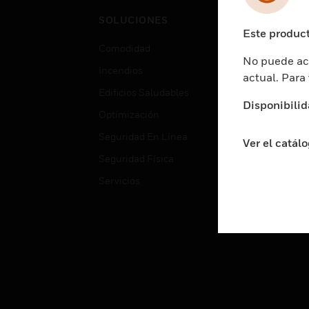
Cent
SOLUCIONES
Educ
Este product
Comodidad
Gube
No puede acc
Incendios
Aten
actual. Para
Edificios Saludables
Educ
Disponibilid
Optimización
Aten
Seguridad En Línea
Fabri
Ver el catál
Seguridad Física
Justi
Servicios
Sect
Ciud