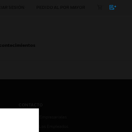
CIAR SESIÓN
PEDIDO AL POR MAYOR
Acontecimientos
CONTACTO
Consultas Empresariales
Acceso De Los Empleados