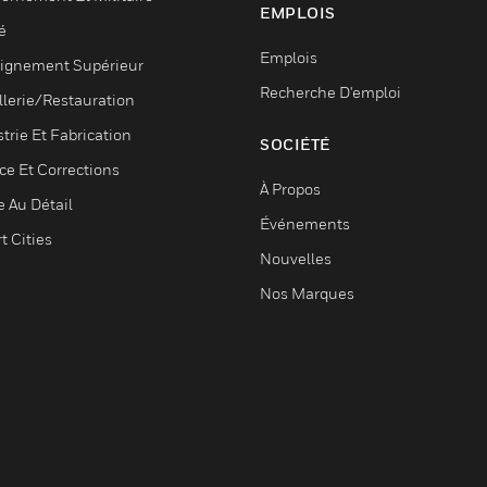
EMPLOIS
é
Emplois
ignement Supérieur
Recherche D'emploi
llerie/Restauration
trie Et Fabrication
SOCIÉTÉ
ce Et Corrections
À Propos
e Au Détail
Événements
t Cities
Nouvelles
Nos Marques