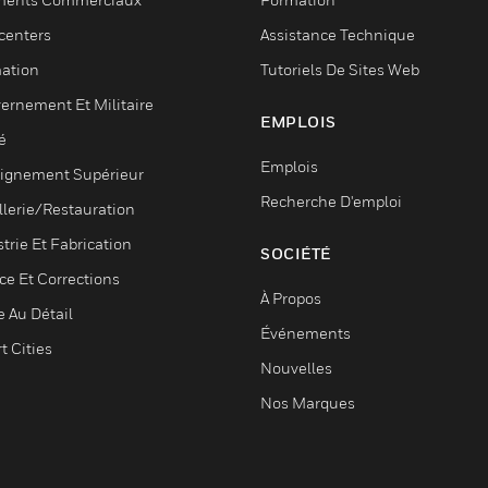
centers
Assistance Technique
ation
Tutoriels De Sites Web
ernement Et Militaire
EMPLOIS
é
Emplois
ignement Supérieur
Recherche D'emploi
llerie/Restauration
trie Et Fabrication
SOCIÉTÉ
ce Et Corrections
À Propos
e Au Détail
Événements
t Cities
Nouvelles
Nos Marques