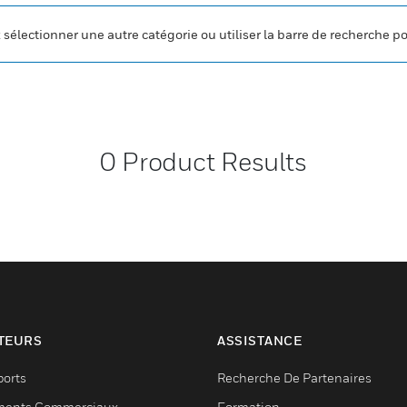
z sélectionner une autre catégorie ou utiliser la barre de recherche p
0
Product Results
TEURS
ASSISTANCE
ports
Recherche De Partenaires
ments Commerciaux
Formation