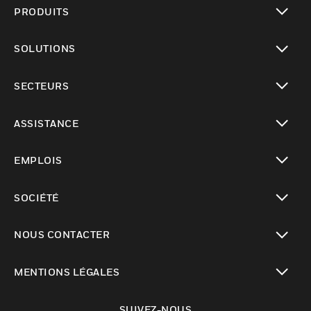
PRODUITS
toggle view
SOLUTIONS
toggle view
SECTEURS
toggle view
ASSISTANCE
toggle view
EMPLOIS
toggle view
SOCIÉTÉ
toggle view
NOUS CONTACTER
toggle view
MENTIONS LÉGALES
toggle view
SUIVEZ-NOUS