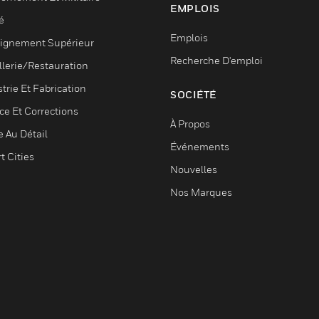
EMPLOIS
é
Emplois
ignement Supérieur
Recherche D'emploi
llerie/Restauration
trie Et Fabrication
SOCIÉTÉ
ce Et Corrections
À Propos
e Au Détail
Événements
t Cities
Nouvelles
Nos Marques