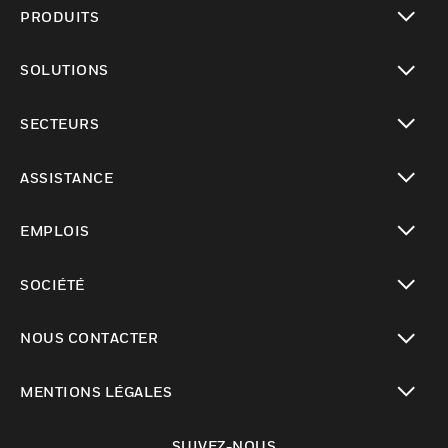
PRODUITS
toggle view
SOLUTIONS
toggle view
SECTEURS
toggle view
ASSISTANCE
toggle view
EMPLOIS
toggle view
SOCIÉTÉ
toggle view
NOUS CONTACTER
toggle view
MENTIONS LÉGALES
toggle view
SUIVEZ-NOUS