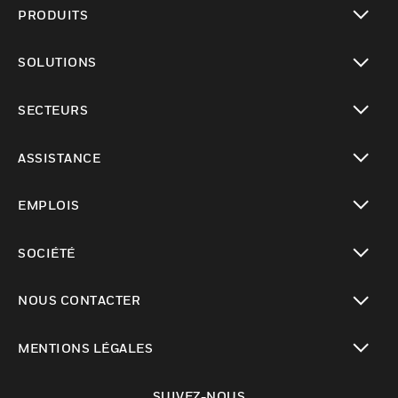
PRODUITS
toggle view
SOLUTIONS
toggle view
SECTEURS
toggle view
ASSISTANCE
toggle view
EMPLOIS
toggle view
SOCIÉTÉ
toggle view
NOUS CONTACTER
toggle view
MENTIONS LÉGALES
toggle view
SUIVEZ-NOUS