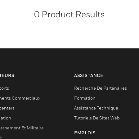
0
Product Results
TEURS
ASSISTANCE
ports
Recherche De Partenaires
ments Commerciaux
Formation
centers
Assistance Technique
ation
Tutoriels De Sites Web
ernement Et Militaire
EMPLOIS
é