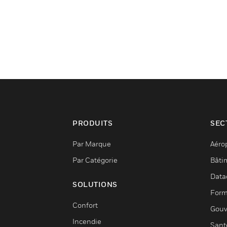
PRODUITS
SEC
Par Marque
Aéro
Par Catégorie
Bâti
Data
SOLUTIONS
Form
Confort
Gouv
Incendie
Sant