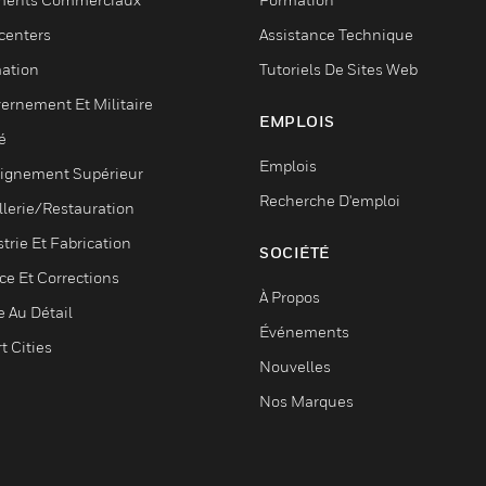
centers
Assistance Technique
ation
Tutoriels De Sites Web
ernement Et Militaire
EMPLOIS
é
Emplois
ignement Supérieur
Recherche D'emploi
llerie/Restauration
trie Et Fabrication
SOCIÉTÉ
ce Et Corrections
À Propos
e Au Détail
Événements
t Cities
Nouvelles
Nos Marques