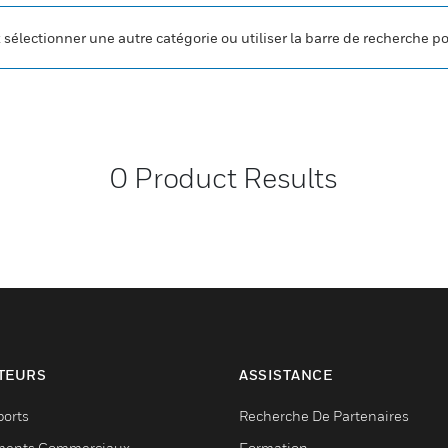
z sélectionner une autre catégorie ou utiliser la barre de recherche p
0
Product Results
TEURS
ASSISTANCE
ports
Recherche De Partenaires
ments Commerciaux
Formation