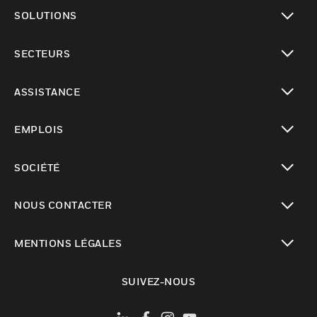
toggle view
SOLUTIONS
toggle view
SECTEURS
toggle view
ASSISTANCE
toggle view
EMPLOIS
toggle view
SOCIÉTÉ
toggle view
NOUS CONTACTER
toggle view
MENTIONS LÉGALES
toggle view
SUIVEZ-NOUS