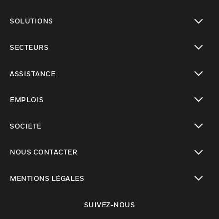
toggle view
SOLUTIONS
toggle view
SECTEURS
toggle view
ASSISTANCE
toggle view
EMPLOIS
toggle view
SOCIÉTÉ
toggle view
NOUS CONTACTER
toggle view
MENTIONS LÉGALES
toggle view
SUIVEZ-NOUS