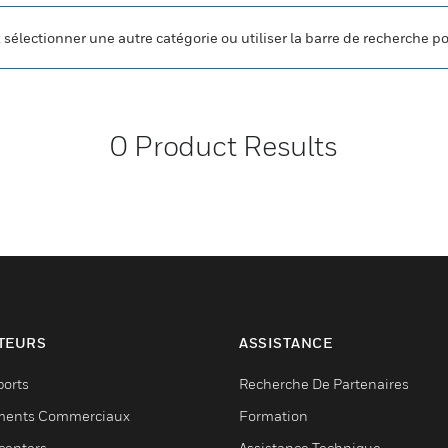
z sélectionner une autre catégorie ou utiliser la barre de recherche p
0
Product Results
TEURS
ASSISTANCE
ports
Recherche De Partenaires
ments Commerciaux
Formation
centers
Assistance Technique