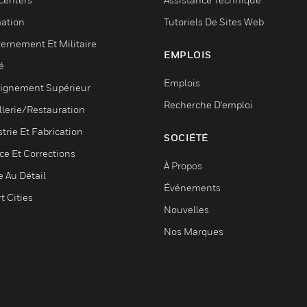
ation
Tutoriels De Sites Web
ernement Et Militaire
EMPLOIS
é
Emplois
ignement Supérieur
Recherche D'emploi
llerie/Restauration
trie Et Fabrication
SOCIÉTÉ
ce Et Corrections
À Propos
e Au Détail
Événements
t Cities
Nouvelles
Nos Marques