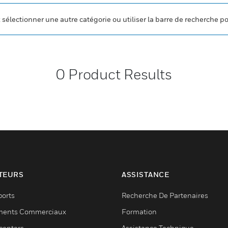
z sélectionner une autre catégorie ou utiliser la barre de recherche p
0
Product Results
TEURS
ASSISTANCE
ports
Recherche De Partenaires
ments Commerciaux
Formation
centers
Assistance Technique