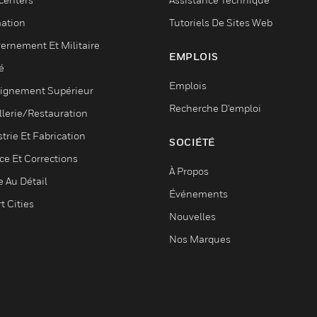
ation
Tutoriels De Sites Web
ernement Et Militaire
EMPLOIS
é
Emplois
ignement Supérieur
Recherche D'emploi
llerie/Restauration
trie Et Fabrication
SOCIÉTÉ
ce Et Corrections
À Propos
e Au Détail
Événements
t Cities
Nouvelles
Nos Marques