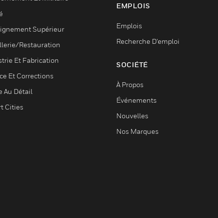
EMPLOIS
é
Emplois
ignement Supérieur
Recherche D'emploi
llerie/Restauration
trie Et Fabrication
SOCIÉTÉ
ce Et Corrections
À Propos
e Au Détail
Événements
t Cities
Nouvelles
Nos Marques