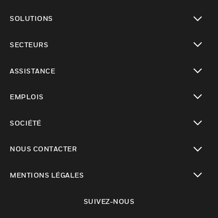
toggle view
SOLUTIONS
toggle view
SECTEURS
toggle view
ASSISTANCE
toggle view
EMPLOIS
toggle view
SOCIÉTÉ
toggle view
NOUS CONTACTER
toggle view
MENTIONS LÉGALES
toggle view
SUIVEZ-NOUS