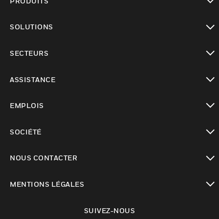
PRODUITS
toggle view
SOLUTIONS
toggle view
SECTEURS
toggle view
ASSISTANCE
toggle view
EMPLOIS
toggle view
SOCIÉTÉ
toggle view
NOUS CONTACTER
toggle view
MENTIONS LÉGALES
toggle view
SUIVEZ-NOUS