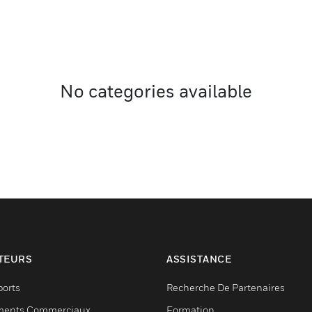
No categories available
TEURS
ASSISTANCE
ports
Recherche De Partenaires
ments Commerciaux
Formation