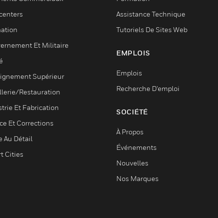
centers
Assistance Technique
ation
Tutoriels De Sites Web
ernement Et Militaire
EMPLOIS
é
Emplois
ignement Supérieur
Recherche D'emploi
llerie/Restauration
trie Et Fabrication
SOCIÉTÉ
ce Et Corrections
À Propos
e Au Détail
Événements
t Cities
Nouvelles
Nos Marques