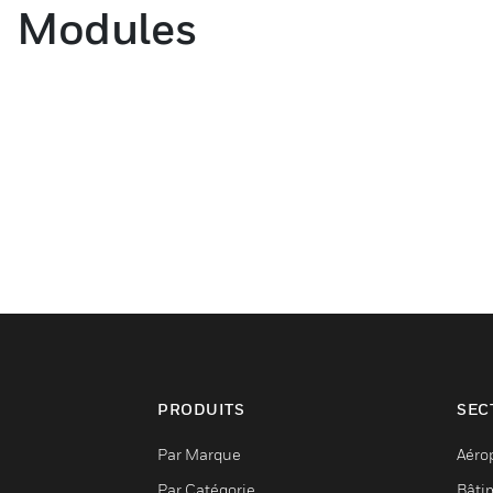
Modules
PRODUITS
SEC
Par Marque
Aéro
Par Catégorie
Bâti