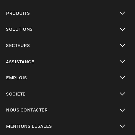
PRODUITS
toggle view
SOLUTIONS
toggle view
SECTEURS
toggle view
ASSISTANCE
toggle view
EMPLOIS
toggle view
SOCIÉTÉ
toggle view
NOUS CONTACTER
toggle view
MENTIONS LÉGALES