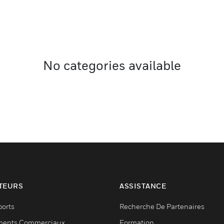
No categories available
TEURS
ASSISTANCE
ports
Recherche De Partenaires
ments Commerciaux
Formation