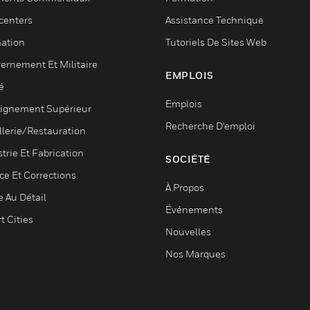
centers
Assistance Technique
ation
Tutoriels De Sites Web
ernement Et Militaire
EMPLOIS
é
Emplois
ignement Supérieur
Recherche D'emploi
llerie/Restauration
trie Et Fabrication
SOCIÉTÉ
ce Et Corrections
À Propos
e Au Détail
Événements
t Cities
Nouvelles
Nos Marques