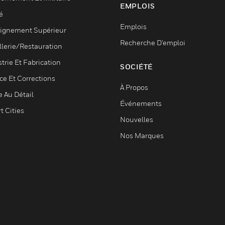
EMPLOIS
é
Emplois
ignement Supérieur
Recherche D'emploi
llerie/Restauration
trie Et Fabrication
SOCIÉTÉ
ce Et Corrections
À Propos
e Au Détail
Événements
t Cities
Nouvelles
Nos Marques